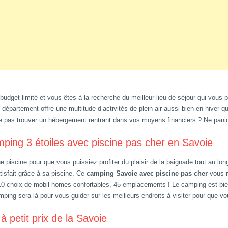
udget limité et vous êtes à la recherche du meilleur lieu de séjour qui vous 
le département offre une multitude d’activités de plein air aussi bien en hive
e pas trouver un hébergement rentrant dans vos moyens financiers ? Ne paniqu
mping 3 étoiles avec piscine pas cher en Savoie
ne piscine pour que vous puissiez profiter du plaisir de la baignade tout au lo
isfait grâce à sa piscine. Ce
camping Savoie avec piscine pas cher
vous r
ez 10 choix de mobil-homes confortables, 45 emplacements ! Le camping est 
ing sera là pour vous guider sur les meilleurs endroits à visiter pour que vous
petit prix de la Savoie